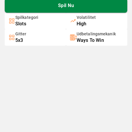
Spil Nu
Spilkategori
Volatilitet
Slots
High
Gitter
Udbetalingsmekanik
5x3
Ways To Win