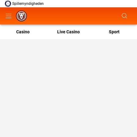
Spillemyndigheden
Casino
Live Casino
Sport