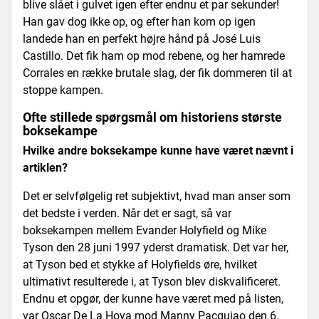
blive slået i gulvet igen efter endnu et par sekunder!
Han gav dog ikke op, og efter han kom op igen
landede han en perfekt højre hånd på José Luis
Castillo. Det fik ham op mod rebene, og her hamrede
Corrales en række brutale slag, der fik dommeren til at
stoppe kampen.
Ofte stillede spørgsmål om historiens største
boksekampe
Hvilke andre boksekampe kunne have været nævnt i
artiklen?
Det er selvfølgelig ret subjektivt, hvad man anser som
det bedste i verden. Når det er sagt, så var
boksekampen mellem Evander Holyfield og Mike
Tyson den 28 juni 1997 yderst dramatisk. Det var her,
at Tyson bed et stykke af Holyfields øre, hvilket
ultimativt resulterede i, at Tyson blev diskvalificeret.
Endnu et opgør, der kunne have været med på listen,
var Oscar De La Hoya mod Manny Pacquiao den 6.