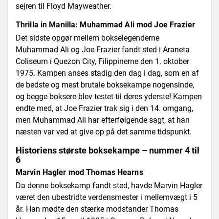
sejren til Floyd Mayweather.
Thrilla in Manilla: Muhammad Ali mod Joe Frazier
Det sidste opgør mellem bokselegenderne
Muhammad Ali og Joe Frazier fandt sted i Araneta
Coliseum i Quezon City, Filippinerne den 1. oktober
1975. Kampen anses stadig den dag i dag, som en af
de bedste og mest brutale boksekampe nogensinde,
og begge boksere blev testet til deres yderste! Kampen
endte med, at Joe Frazier trak sig i den 14. omgang,
men Muhammad Ali har efterfølgende sagt, at han
næsten var ved at give op på det samme tidspunkt.
Historiens største boksekampe – nummer 4 til
6
Marvin Hagler mod Thomas Hearns
Da denne boksekamp fandt sted, havde Marvin Hagler
været den ubestridte verdensmester i mellemvægt i 5
år. Han mødte den stærke modstander Thomas