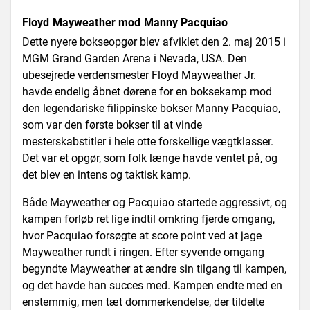
Floyd Mayweather mod Manny Pacquiao
Dette nyere bokseopgør blev afviklet den 2. maj 2015 i
MGM Grand Garden Arena i Nevada, USA. Den
ubesejrede verdensmester Floyd Mayweather Jr.
havde endelig åbnet dørene for en boksekamp mod
den legendariske filippinske bokser Manny Pacquiao,
som var den første bokser til at vinde
mesterskabstitler i hele otte forskellige vægtklasser.
Det var et opgør, som folk længe havde ventet på, og
det blev en intens og taktisk kamp.
Både Mayweather og Pacquiao startede aggressivt, og
kampen forløb ret lige indtil omkring fjerde omgang,
hvor Pacquiao forsøgte at score point ved at jage
Mayweather rundt i ringen. Efter syvende omgang
begyndte Mayweather at ændre sin tilgang til kampen,
og det havde han succes med. Kampen endte med en
enstemmig, men tæt dommerkendelse, der tildelte