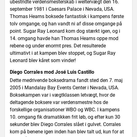
ubestridte verdensmesterskab i weltervægt den 16.
september 1981 i Caesars Palace i Nevada, USA.
Thomas Hearns boksede fantastisk i kampens første
tolv omgange, og han vandt ni af disse omgange på
point. Sugar Ray Leonard kom dog stærkt igen, og i
14. omgang havde han Thomas Hearns oppe mod
rebene og under enormt pres. Det resulterede
ultimativt i at kampen blev stoppet, og Sugar Ray
Leonard blev kåret som vinder!
Diego Corrales mod José Luis Castillo
Dette medrivende boksedrama fandt sted den 7. maj
2005 i Mandalay Bay Events Center i Nevada, USA.
Boksekampen var i vægtklassen letvægt, hvor de
deltagende boksere var verdensmestre hos de
forskellige organisationer WBO og WBC. I kampens
10. omgang fik dramatikken frit løb, og efter kun 30
sekunder blev Diego Corrales slået i gulvet. Corrales
kom på benene igen inden han blev talt ud, kun for at