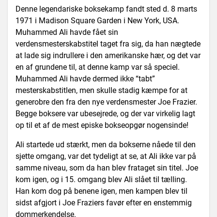
Denne legendariske boksekamp fandt sted d. 8 marts
1971 i Madison Square Garden i New York, USA.
Muhammed Ali havde fået sin
verdensmesterskabstitel taget fra sig, da han nægtede
at lade sig indrullere i den amerikanske hær, og det var
en af grundene til, at denne kamp var så speciel.
Muhammed Ali havde dermed ikke “tabt”
mesterskabstitlen, men skulle stadig kæmpe for at
generobre den fra den nye verdensmester Joe Frazier.
Begge boksere var ubesejrede, og der var virkelig lagt
op til et af de mest episke bokseopgør nogensinde!
Ali startede ud stærkt, men da bokserne nåede til den
sjette omgang, var det tydeligt at se, at Ali ikke var på
samme niveau, som da han blev frataget sin titel. Joe
kom igen, og i 15. omgang blev Ali slået til tælling.
Han kom dog på benene igen, men kampen blev til
sidst afgjort i Joe Fraziers favør efter en enstemmig
dommerkendelse.