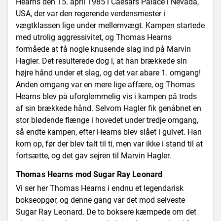
Hearns den 15. april 1985 i Caesars Palace i Nevada,
USA, der var den regerende verdensmester i
vægtklassen lige under mellemvægt. Kampen startede
med utrolig aggressivitet, og Thomas Hearns
formåede at få nogle knusende slag ind på Marvin
Hagler. Det resulterede dog i, at han brækkede sin
højre hånd under et slag, og det var abare 1. omgang!
Anden omgang var en mere lige affære, og Thomas
Hearns blev på uforglemmelig vis i kampen på trods
af sin brækkede hånd. Selvom Hagler fik genåbnet en
stor blødende flænge i hovedet under tredje omgang,
så endte kampen, efter Hearns blev slået i gulvet. Han
kom op, før der blev talt til ti, men var ikke i stand til at
fortsætte, og det gav sejren til Marvin Hagler.
Thomas Hearns mod Sugar Ray Leonard
Vi ser her Thomas Hearns i endnu et legendarisk
bokseopgør, og denne gang var det mod selveste
Sugar Ray Leonard. De to boksere kæmpede om det