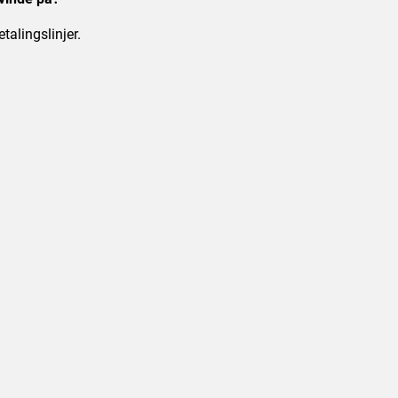
talingslinjer.