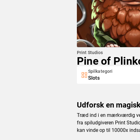
Print Studios
Pine of Plink
Spilkategori
Slots
Udforsk en magiskg
Træd ind i en mærkværdig ver
fra spiludgiveren Print Studi
kan vinde op til 10000x inds