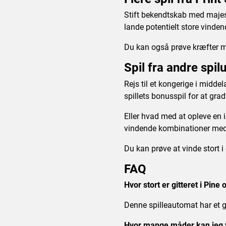
Stift bekendtskab med majes
lande potentielt store vinde
Du kan også prøve kræfter m
Spil fra andre sp
Rejs til et kongerige i midd
spillets bonusspil for at grad
Eller hvad med at opleve e
vindende kombinationer med 
Du kan prøve at vinde stort i
FAQ
Hvor stort er gitteret i Pine 
Denne spilleautomat har et g
Hvor mange måder kan jeg 