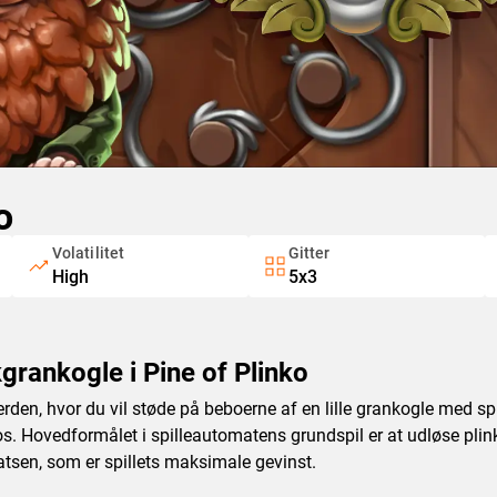
o
Volatilitet
Gitter
High
5x3
rankogle i Pine of Plinko
den, hvor du vil støde på beboerne af en lille grankogle med sp
os. Hovedformålet i spilleautomatens grundspil er at udløse plin
atsen, som er spillets maksimale gevinst.