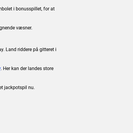
bolet i bonusspillet, for at
lignende væsner.
. Land riddere på gitteret i
y
. Her kan der landes store
t jackpotspil nu.