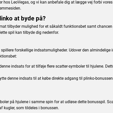
her hos LeoVegas, og vi kan anbefale dig at lægge vej forbi vores
jemmesiden.
linko at byde på?
at tilbyder mulighed for et såkaldt funktionsbet samt chancen f
te spil kan tilbyde dig nedenfor.
spillere forskellige indsatsmuligheder. Udover den almindelige i
tionsbet:
denne indsats for at tilføje flere scatter-symboler til hjulene. De
te denne indsats til at købe direkte adgang til plinko-bonussen
mboler på hjulene i samme spin for at udløse dette bonusspil. Sca
af kugler, som tildeles i bonussen.