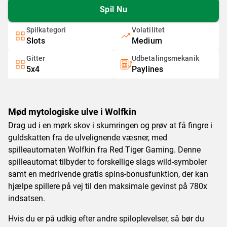
Spil Nu
Spilkategori
Volatilitet
Slots
Medium
Gitter
Udbetalingsmekanik
5x4
Paylines
Mød mytologiske ulve i Wolfkin
Drag ud i en mørk skov i skumringen og prøv at få fingre i
guldskatten fra de ulvelignende væsner, med
spilleautomaten Wolfkin fra Red Tiger Gaming. Denne
spilleautomat tilbyder to forskellige slags wild-symboler
samt en medrivende gratis spins-bonusfunktion, der kan
hjælpe spillere på vej til den maksimale gevinst på 780x
indsatsen.
Hvis du er på udkig efter andre spiloplevelser, så bør du