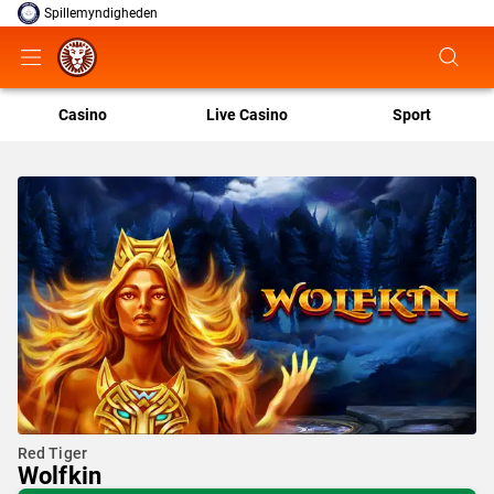
Spillemyndigheden
Casino
Live Casino
Sport
Red Tiger
Wolfkin