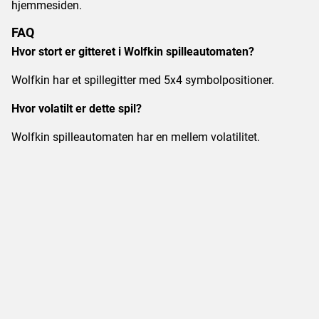
hjemmesiden.
FAQ
Hvor stort er gitteret i Wolfkin spilleautomaten?
Wolfkin har et spillegitter med 5x4 symbolpositioner.
Hvor volatilt er dette spil?
Wolfkin spilleautomaten har en mellem volatilitet.